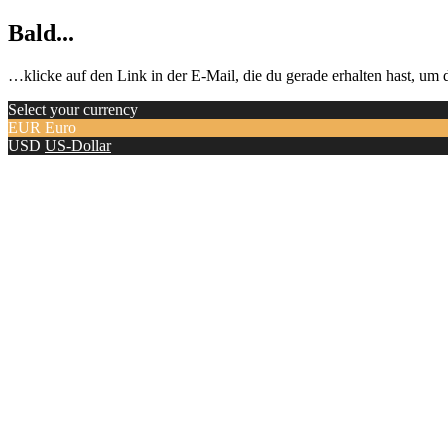
Bald...
…klicke auf den Link in der E-Mail, die du gerade erhalten hast, u
Select your currency
EUR
Euro
USD
US-Dollar