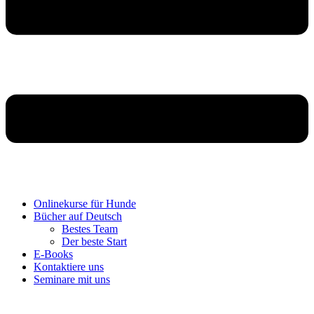
Onlinekurse für Hunde
Bücher auf Deutsch
Bestes Team
Der beste Start
E-Books
Kontaktiere uns
Seminare mit uns