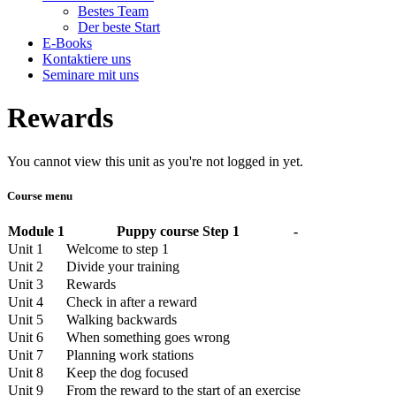
Bestes Team
Der beste Start
E-Books
Kontaktiere uns
Seminare mit uns
Rewards
You cannot view this unit as you're not logged in yet.
Course menu
Module 1
Puppy course Step 1
-
Unit 1
Welcome to step 1
Unit 2
Divide your training
Unit 3
Rewards
Unit 4
Check in after a reward
Unit 5
Walking backwards
Unit 6
When something goes wrong
Unit 7
Planning work stations
Unit 8
Keep the dog focused
Unit 9
From the reward to the start of an exercise