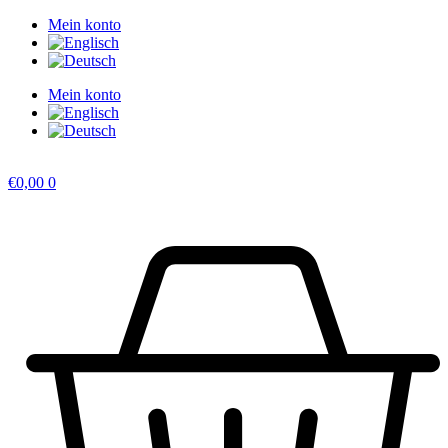
Zum
Mein konto
Inhalt
springen
Mein konto
€
0,00
0