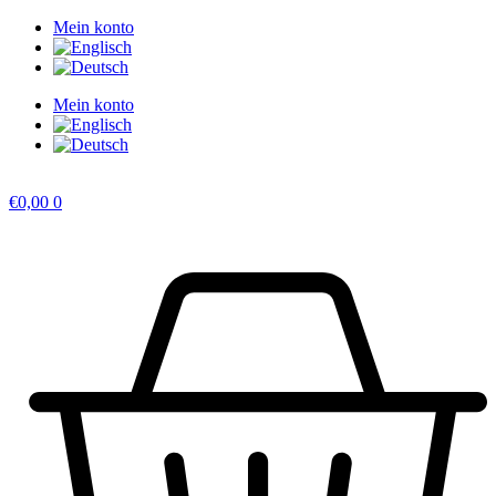
Zum
Mein konto
Inhalt
springen
Mein konto
€
0,00
0