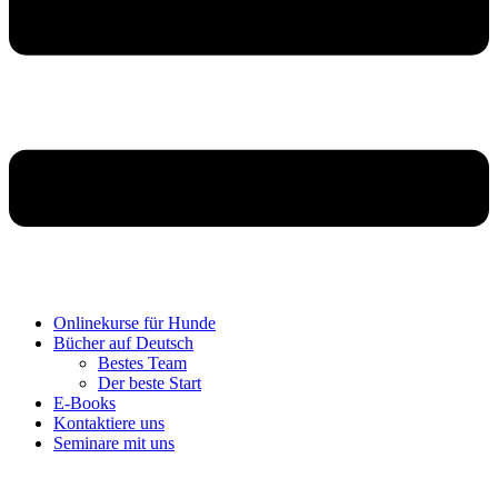
Onlinekurse für Hunde
Bücher auf Deutsch
Bestes Team
Der beste Start
E-Books
Kontaktiere uns
Seminare mit uns