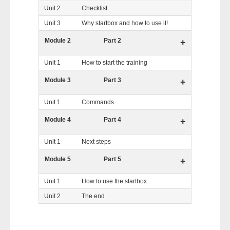
Unit 2
Checklist
Unit 3
Why startbox and how to use it!
Module 2
Part 2
+
Unit 1
How to start the training
Module 3
Part 3
+
Unit 1
Commands
Module 4
Part 4
+
Unit 1
Next steps
Module 5
Part 5
+
Unit 1
How to use the startbox
Unit 2
The end