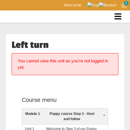
0
Mein konto
Left turn
You cannot view this unit as you're not logged in
yet.
Course menu
Module 1
Puppy course Step 3 - Heel
-
and follow
Unit 1
Welcome to Step 3 of our Puppy