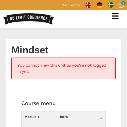
0
Mein konto
Mindset
You cannot view this unit as you're not logged
in yet.
Course menu
Module 1
lntro
+