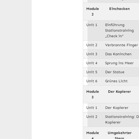
Module
Einchecken
2
Unit 1
Einführung
Stationstraining
„Check in“
Unit 2
Verbrannte Finger
Unit 3
Das Kaninchen
Unit 4
Sprung ins Meer
Unit 5
Der Statue
Unit 6
Grünes Licht
Module
Der Kopierer
3
Unit 1
Der Kopierer
Unit 2
Stationstraining: 
Kopierer
Module
Umgekehrter
4
Stern