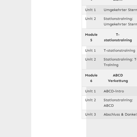
Unit 1
Umgekehrter Ster
Unit 2
Stationstraining:
Umgekehrter Ster
Module
T-
5
stationstraining
Unit 1
T-stationstraining
Unit 2
Stationstraining: T
Training
Module
ABCD
6
Verkettung
Unit 1
ABCD-intro
Unit 2
Stationstraining:
ABCD
Unit 3
Abschluss & Danke!