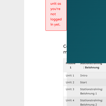
unit as
you're
not
logged
in yet.
Course
menu
Module
Stationstraining
1
: Belohnung
Unit 1
Intro
Unit 2
Start
Unit 3
Stationstraining:
Belohnung 1
Unit 4
Stationstraining:
Belohnung 2