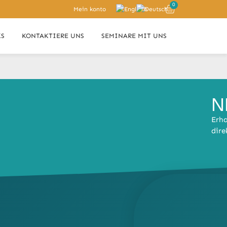
0
Mein konto
KS
KONTAKTIERE UNS
SEMINARE MIT UNS
N
Erha
dire