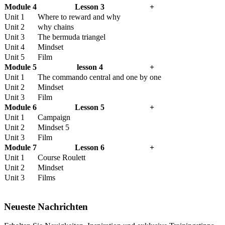
Module 4
Lesson 3
+
Unit 1
Where to reward and why
Unit 2
why chains
Unit 3
The bermuda triangel
Unit 4
Mindset
Unit 5
Film
Module 5
lesson 4
+
Unit 1
The commando central and one by one
Unit 2
Mindset
Unit 3
Film
Module 6
Lesson 5
+
Unit 1
Campaign
Unit 2
Mindset 5
Unit 3
Film
Module 7
Lesson 6
+
Unit 1
Course Roulett
Unit 2
Mindset
Unit 3
Films
Neueste Nachrichten