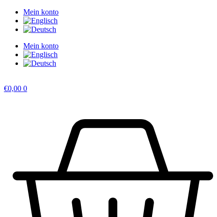
Zum
Mein konto
Inhalt
springen
Mein konto
€
0,00
0