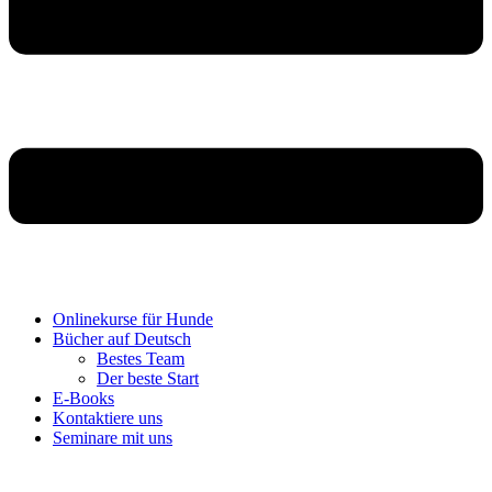
Onlinekurse für Hunde
Bücher auf Deutsch
Bestes Team
Der beste Start
E-Books
Kontaktiere uns
Seminare mit uns