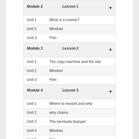
Module 2
Lesson 1
+
Unit 1
What is a course?
Unit 2
Mindset
Unit 3
Film
Module 3
Lesson 2
+
Unit 1
The copy machine and the star
Unit 2
Mindset
Unit 3
Film
Module 4
Lesson 3
+
Unit 1
Where to reward and why
Unit 2
why chains
Unit 3
The bermuda triangel
Unit 4
Mindset