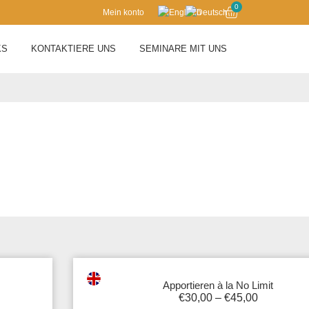
0
Mein konto
KS
KONTAKTIERE UNS
SEMINARE MIT UNS
Apportieren à la No Limit
€
30,00
–
€
45,00