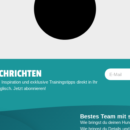
CHRICHTEN
Inspiration und exklusive Trainingstipps direkt in Ihr
glisch. Jetzt abonnieren!
Bestes Team mit s
Wie bringst du deinen Hund
Wie bringst du Details un